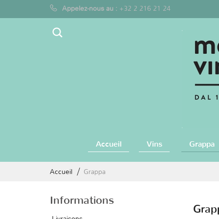
Appelez-nous au :
+32 2 216 21 24
Accueil
Vins
Grappa
Accueil
Grappa
Informations
Gra
Livraisons