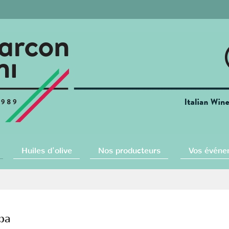
Huiles d'olive
Nos producteurs
Vos événe
ppa