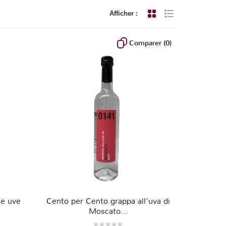
Afficher :
Grille
Liste
Comparer (
0
)
le uve
Cento per Cento grappa all’uva di
Moscato...