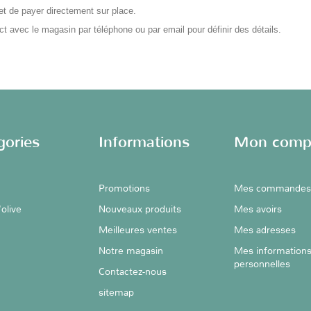
et de payer directement sur place.
ct avec le magasin par téléphone ou par email pour définir des détails.
gories
Informations
Mon comp
Promotions
Mes commandes
'olive
Nouveaux produits
Mes avoirs
Meilleures ventes
Mes adresses
Notre magasin
Mes information
personnelles
Contactez-nous
sitemap